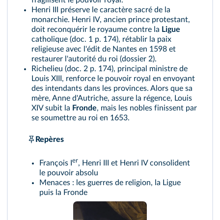
fragilisent le pouvoir royal.
Henri III préserve le caractère sacré de la
monarchie. Henri IV, ancien prince protestant,
doit reconquérir le royaume contre la
Ligue
catholique (
doc. 1 p. 174
), rétablir la paix
religieuse avec l'édit de Nantes en 1598 et
restaurer l'autorité du roi (
dossier 2
).
Richelieu (
doc. 2 p. 174
), principal ministre de
Louis XIII, renforce le pouvoir royal en envoyant
des intendants dans les provinces. Alors que sa
mère, Anne d'Autriche, assure la régence, Louis
XIV subit la
Fronde
, mais les nobles finissent par
se soumettre au roi en 1653.
Repères
er
François I
, Henri III et Henri IV consolident
le pouvoir absolu
Menaces : les guerres de religion, la Ligue
puis la Fronde