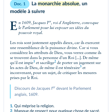
La
monarchie absolue
, un
Doc. 1
modèle à suivre
er
En 1609, Jacques I
, roi d'Angleterre, convoque
le Parlement pour lui exposer ses idées du
pouvoir royal.
Les rois sont justement appelés dieux, car ils exercent
une ressemblance de la puissance divine. Car si vous
considérez les attributs de Dieu, vous verrez comme ils
se trouvent dans la personne d'un Roi [...]. De même
1
2
qu'il est
impie
et
sacrilège
de porter un jugement sur
3
les actes de Dieu, de même il est
téméraire
et
inconvenant, pour un sujet, de critiquer les mesures
prises par le Roi.
er
Discours de Jacques I
devant le Parlement
anglais, 1609.
1.
Qui méprise la religion.
2.
Manque de respect pour quelque chose de sacré.