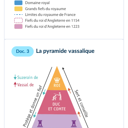
La pyramide vassalique
Doc. 3