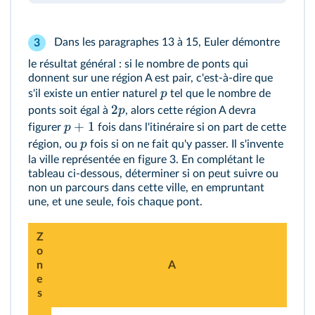
Dans les paragraphes 13 à 15, Euler démontre
3
le résultat général : si le nombre de ponts qui
donnent sur une région A est pair, c'est‑à‑dire que
p
s'il existe un entier naturel
tel que le nombre de
2
p
ponts soit égal à
, alors cette région A devra
+
1
p
figurer
fois dans l'itinéraire si on part de cette
p
région, ou
fois si on ne fait qu'y passer. Il s'invente
la ville représentée en figure 3. En complétant le
tableau ci‑dessous, déterminer si on peut suivre ou
non un parcours dans cette ville, en empruntant
une, et une seule, fois chaque pont.
Z
o
n
A
e
s