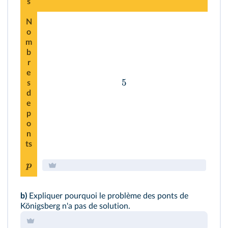
s
N
o
m
b
r
e
5
s
d
e
p
o
n
ts
p
b)
Expliquer pourquoi le problème des ponts de
Königsberg n'a pas de solution.