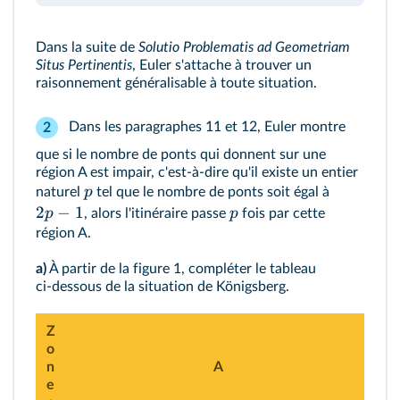
Dans la suite de
Solutio Problematis ad Geometriam
Situs Pertinentis
, Euler s'attache à trouver un
raisonnement généralisable à toute situation.
Dans les paragraphes 11 et 12, Euler montre
2
que si le nombre de ponts qui donnent sur une
région A est impair, c'est‑à‑dire qu'il existe un entier
p
naturel
tel que le nombre de ponts soit égal à
2
−
1
p
p
, alors l'itinéraire passe
fois par cette
région A.
a)
À partir de la figure 1, compléter le tableau
ci‑dessous de la situation de Königsberg.
Z
o
n
A
e