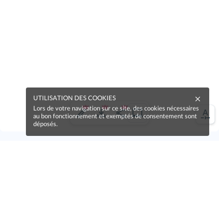
UTILISATION DES COOKIES
Lors de votre navigation sur ce site, des cookies nécessaires
au bon fonctionnement et exemptés de consentement sont
déposés.
Une erreur sur la page ?
Une idée à proposer ?
Nos manuels sont collaboratifs, n'hésitez pas à
nous en faire part.