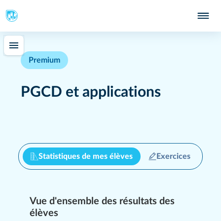
Premium
PGCD et applications
Statistiques de mes élèves
Exercices
Difficulté
Vue d'ensemble des résultats des
Question
1
/
15
élèves
Quel est le