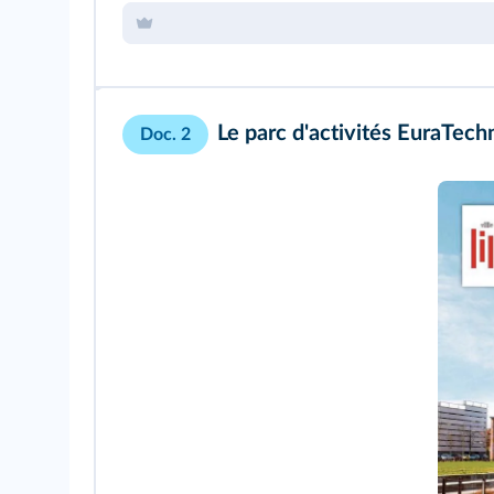
Le parc d'activités EuraTechn
Doc. 2