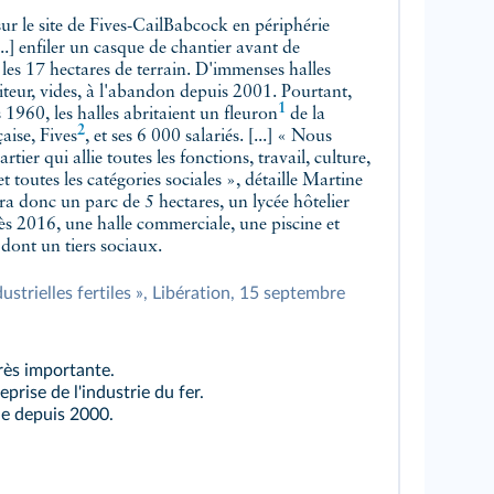
ur le site de Fives-CailBabcock en périphérie
t [...] enfiler un casque de chantier avant de
 les 17 hectares de terrain. D'immenses halles
siteur, vides, à l'abandon depuis 2001. Pourtant,
1
 1960, les halles abritaient un
fleuron
de la
2
çaise,
Fives
, et ses 6 000 salariés. [...] « Nous
tier qui allie toutes les fonctions, travail, culture,
et toutes les catégories sociales », détaille
Martine
aura donc un parc de 5 hectares, un lycée hôtelier
ès 2016, une halle commerciale, une piscine et
dont un tiers sociaux.
dustrielles fertiles », Libération, 15 septembre
rès importante.
prise de l'industrie du fer.
le depuis 2000.