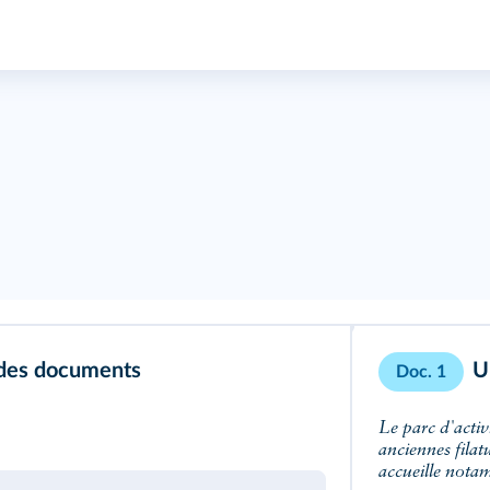
 des documents
U
Doc. 1
Le parc d'acti
anciennes filat
accueille notam