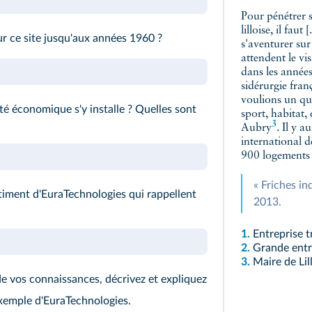
Pour pénétrer s
lilloise, il fau
sur ce site jusqu'aux années 1960 ?
s'aventurer sur
attendent le vi
dans les années
sidérurgie fran
voulions un quar
é économique s'y installe ? Quelles sont
sport, habitat, 
3
Aubry
. Il y 
international d
900 logements 
« Friches in
timent d'EuraTechnologies qui rappellent
2013.
1.
Entreprise t
2.
Grande entre
3.
Maire de Lil
e vos connaissances, décrivez et expliquez
exemple d'EuraTechnologies.