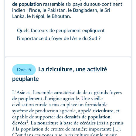
de population
rassemble six pays du sous-continent
indien : l'Inde, le Pakistan, le Bangladesh, le Sri
Lanka, le Népal, le Bhoutan.
Quels facteurs de peuplement expliquent
l'importance du foyer de l'Asie du Sud ?
La riziculture, une activité
Doc. 5
peuplante
L'Asie est l'exemple caractérisé de deux grands foyers
de peuplement d'origine agricole. Une vieille
civilisation rurale a mis en place un formidable
système de production agricole, appelé
riziculture
, et
capable de supporter des
densités de population
1
élevées
. La
nourriture à base de céréales
(riz) a permis
à la population de croitre de manière importante [...].
C'est dans ces zones que la riziculture s'est le mieux