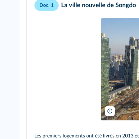
La ville nouvelle de Songdo
Doc. 1
Fleetham/Wik
Les premiers logements ont été livrés en 2013 et l