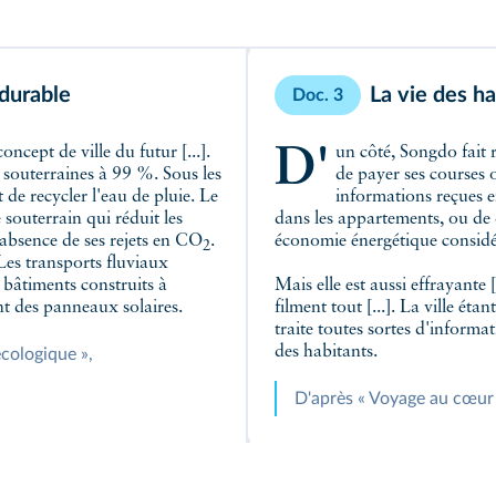
durable
La vie des ha
Doc. 3
D'un côté, Songdo fait rêver. Tout est informatisé : une seule carte permet
souterraines à 99 %. Sous les
de payer ses courses o
 de recycler l'eau de pluie. Le
informations reçues e
 souterrain qui réduit les
dans les appartements, ou de 
l'absence de ses rejets en CO
.
économie énergétique considé
2
 Les transports fluviaux
bâtiments construits à
Mais elle est aussi effrayante 
t des panneaux solaires.
filment tout [...]. La ville ét
traite toutes sortes d'informat
des habitants.
écologique »,
D'après « Voyage au cœur 