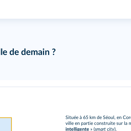
lle de demain ?
Située à 65 km de Séoul, en Coré
ville en partie construite sur la
intelligente
» (
smart city
).