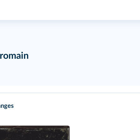
 romain
anges