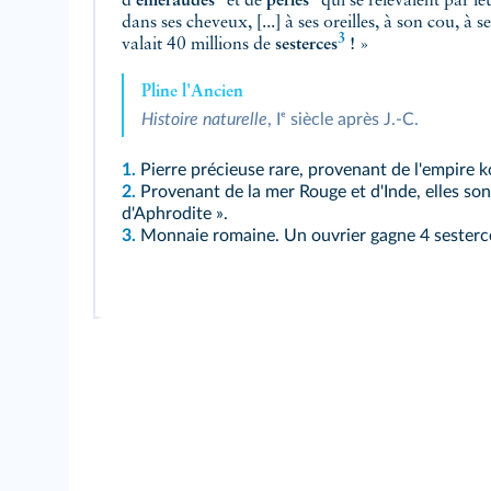
d'
émeraudes
et de
perles
qui se relevaient par le
dans ses cheveux, [...] à ses oreilles, à son cou, à se
3
valait 40 millions de
sesterces
! »
Pline l'Ancien
Histoire naturelle
, Iᵉ siècle après J.-C.
1.
Pierre précieuse rare, provenant de l'empire 
2.
Provenant de la mer Rouge et d'Inde, elles s
d'Aphrodite ».
3.
Monnaie romaine. Un ouvrier gagne 4 sesterce