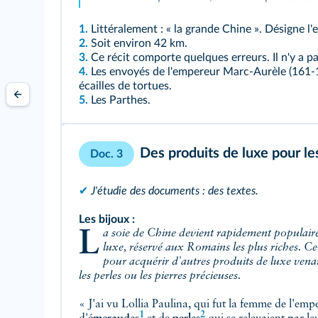
1.
Littéralement : « la grande Chine ». Désigne l
2.
Soit environ 42 km.
3.
Ce récit comporte quelques erreurs. Il n'y a p
4.
Les envoyés de l'empereur Marc-Aurèle (161-18
écailles de tortues.
5.
Les Parthes.
Des produits de luxe pour l
Doc. 3
✔
J'étudie des documents : des textes.
Les bijoux :
La soie de Chine devient rapidement populaire à Rome. C'est un produit de
luxe, réservé aux Romains les plus riches. Ce
pour acquérir d'autres produits de luxe vena
les perles ou les pierres précieuses.
« J'ai vu Lollia Paulina, qui fut la femme de l'empe
1
2