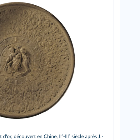
12
d'or, découvert en Chine, IIᵉ-IIIᵉ siècle après J.-