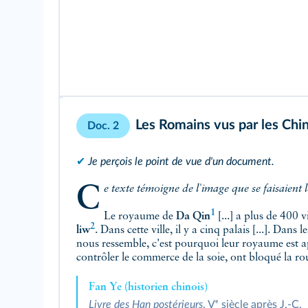
Les Romains vus par les Chi
Doc. 2
✔
Je perçois le point de vue d'un document.
Ce texte témoigne de l'image que se faisaient
1
Le royaume de
Da Qin
[...] a plus de 400 v
2
liw
. Dans cette ville, il y a cinq palais [...]. Dans l
nous ressemble, c'est pourquoi leur royaume est ap
contrôler le commerce de la soie, ont bloqué la ro
Fan Ye (historien chinois)
Livre des Han postérieurs
, Vᵉ siècle après J.-C.