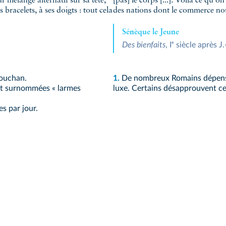
ur mélange alternatif sur sa tête,
[pas] le corps [...]. Voilà ce qu'o
s bracelets, à ses doigts : tout cela
des nations dont le commerce nou
Sénèque le Jeune
Des bienfaits
, Iᵉ siècle après J.
kouchan.
1.
De nombreux Romains dépensen
ont surnommées « larmes
luxe. Certains désapprouvent c
s par jour.