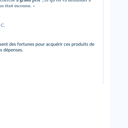
n cherche
à grand prix
, ce qu'on va demander à
s était inconnu. »
-C.
t des fortunes pour acquérir ces produits de
es dépenses.