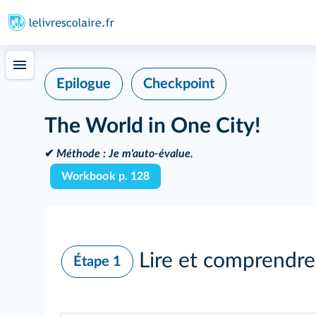
Epilogue
Checkpoint
The World in One City!
✔
Méthode :
Je m'auto-évalue.
Workbook p. 128
Lire et comprendre
Étape 1