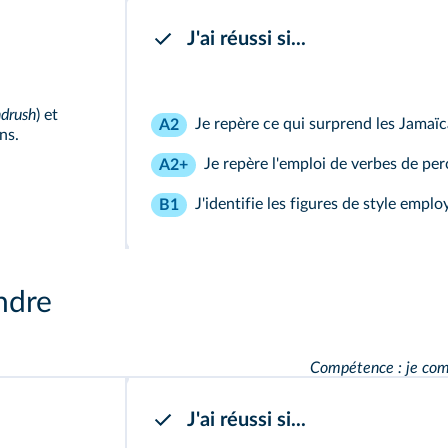
J'ai réussi si...
drush
) et
Je repère ce qui surprend les Jamaïc
A2
ns.
Je repère l'emploi de verbes de per
A2+
J'identifie les figures de style emplo
B1
ndre
Compétence : je com
J'ai réussi si...