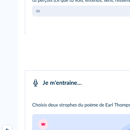
tu perçois (ce que tu vois, entends, sens, ressen
Je m'entraine…
Choisis deux strophes du poème de Earl Thom