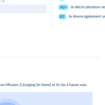
s…).
Je décris plusieurs s
A2+
Je donne également un
B1
pson
Mission 2
(
Longing for home
) et lis‑les à haute voix.