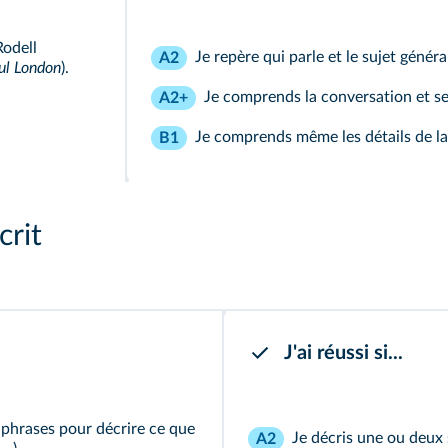
Rodell
Je repère qui parle et le sujet général
A2
ul London
).
Je comprends la conversation et se
A2+
Je comprends même les détails de la
B1
crit
J'ai réussi si...
 phrases pour décrire ce que
Je décris une ou deux 
A2