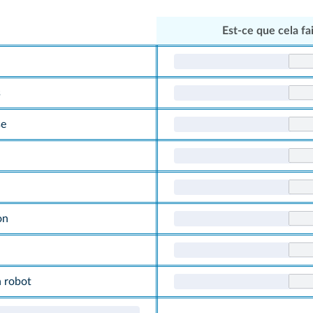
Est-ce que cela fa
s
se
on
n robot