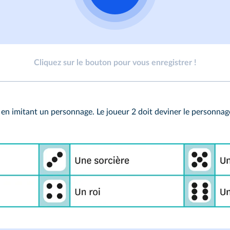
Cliquez sur le bouton pour vous enregistrer !
xte en imitant un personnage. Le joueur 2 doit deviner le personnag