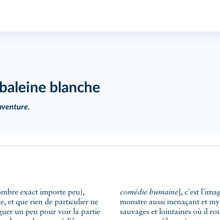
 baleine blanche
'aventure.
nombre exact importe peu),
comédie humaine
], c'est l'i
 et que rien de particulier ne
monstre aussi menaçant et mysté
viguer un peu pour voir la partie
sauvages et lointaines où il ro