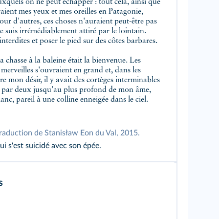
uxquels on ne peut échapper : tout cela, ainsi que
eraient mes yeux et mes oreilles en Patagonie,
our d'autres, ces choses n'auraient peut-être pas
e suis irrémédiablement attiré par le lointain.
nterdites et poser le pied sur des côtes barbares.
a chasse à la baleine était la bienvenue. Les
erveilles s'ouvraient en grand et, dans les
re mon désir, il y avait des cortèges interminables
ux par deux jusqu'au plus profond de mon âme,
nc, pareil à une colline enneigée dans le ciel.
 traduction de Stanisław Eon du Val, 2015.
 s'est suicidé avec son épée.
s