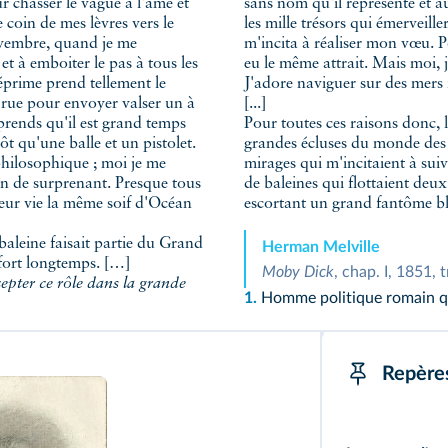
chasser le vague à l'âme et
sans nom qu'il représente et a
e coin de mes lèvres vers le
les mille trésors qui émerveill
vembre, quand je me
m'incita à réaliser mon vœu. P
t à emboiter le pas à tous les
eu le même attrait. Mais moi, j
éprime prend tellement le
J'adore naviguer sur des mers i
 rue pour envoyer valser un à
[...]
prends qu'il est grand temps
Pour toutes ces raisons donc, l
ôt qu'une balle et un pistolet.
grandes écluses du monde des m
philosophique ; moi je me
mirages qui m'incitaient à suiv
en de surprenant. Presque tous
de baleines qui flottaient de
eur vie la même soif d'Océan
escortant un grand fantôme bla
]
aleine faisait partie du Grand
Herman Melville
 fort longtemps. […]
Moby Dick
, chap. I, 1851,
epter ce rôle dans la grande
1.
Homme politique romain qui
Repère