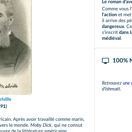
Le roman d'av
Comme vous l'
l'action
et met
il arrive des p
dangereux
. C
s'inscrit
dans l
médiéval
.
100% 
Retrouvez
une 
d'Ishmaël.
ville
91)
icain. Après avoir travaillé comme marin,
avers le monde.
Moby Dick
, qui ne connut
uvre de la littérature américaine.