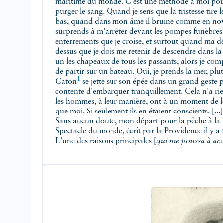
maritime du monde. C'est une méthode à moi pour 
purger le sang. Quand je sens que la tristesse tire l
bas, quand dans mon âme il bruine comme en no
surprends à m'arrêter devant les pompes funèbres e
enterrements que je croise, et surtout quand ma d
dessus que je dois me retenir de descendre dans la
un les chapeaux de tous les passants, alors je com
de partir sur un bateau. Oui, je prends la mer, plut
1
Caton
se jette sur son épée dans un grand geste 
contente d'embarquer tranquillement. Cela n'a ri
les hommes, à leur manière, ont à un moment de l
que moi. Si seulement ils en étaient conscients. [...
Sans aucun doute, mon départ pour la pêche à la b
Spectacle du monde, écrit par la Providence il y a
L'une des raisons principales [
qui me poussa à acc