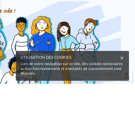
e idée !
UTILISATION DES COOKIES
Lors de votre navigation sur ce site, des cookies nécessaires
au bon fonctionnement et exemptés de consentement sont
déposés.
/
197
Oups, une coquille