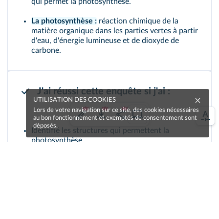
qui permet la photosynthèse.
La photosynthèse :
réaction chimique de la
matière organique dans les parties vertes à partir
d'eau, d'énergie lumineuse et de dioxyde de
carbone.
J'ai réussi cette enquête si j'ai :
UTILISATION DES COOKIES
Lors de votre navigation sur ce site, des cookies nécessaires
au bon fonctionnement et exemptés de consentement sont
déposés.
Identifié les structures qui permettent la
photosynthèse.
Établi l'équation de la photosynthèse.
Réalisé un schéma compréhensible de la
photosynthèse.