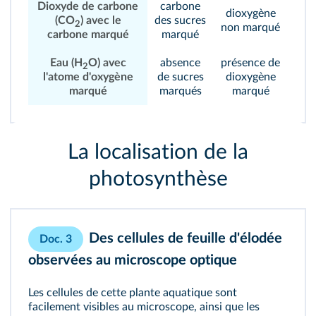
Dioxyde de carbone
carbone
dioxygène
(CO
) avec le
des sucres
2
non marqué
carbone marqué
marqué
Eau (H
O) avec
absence
présence de
2
l'atome d'oxygène
de sucres
dioxygène
marqué
marqués
marqué
La localisation de la
photosynthèse
Des cellules de feuille d'élodée
Doc. 3
observées au microscope optique
Les cellules de cette plante aquatique sont
facilement visibles au microscope, ainsi que les