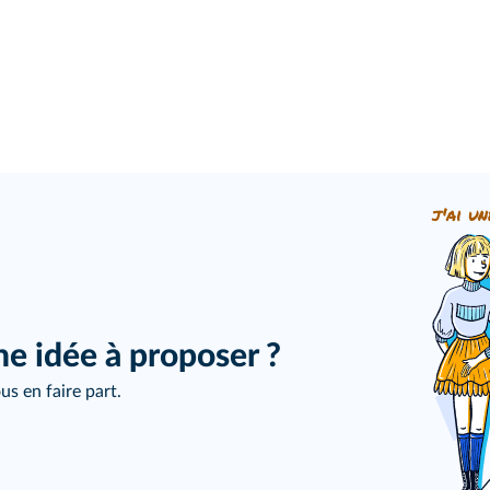
j'ai un
ne idée à proposer ?
us en faire part.