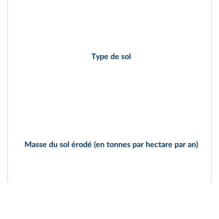
S
o
Type de sol
l
n
u
1
2
Masse du sol érodé (en tonnes par hectare par an)
,
4