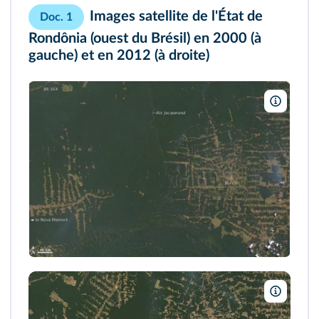
Images satellite de l'État de
Doc. 1
Rondônia (ouest du Brésil) en 2000 (à
gauche) et en 2012 (à droite)
NASA/W
NASA/W