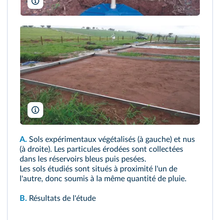
Oliveira, P. T. S., Wendland, E., Nearing, M. A., Scott, R. L., Rosol
cerrado, Hydrol. Earth Syst. Sci., 19, 2899–2910, https://doi.org
Oliveira, P. T. S., Wendland, E., Nearing, M. A., Scott, R. L., Rosol
cerrado, Hydrol. Earth Syst. Sci., 19, 2899–2910, https://doi.org
A.
Sols expérimentaux végétalisés (à gauche) et nus
(à droite). Les particules érodées sont collectées
dans les réservoirs bleus puis pesées.
Les sols étudiés sont situés à proximité l'un de
l'autre, donc soumis à la même quantité de pluie.
B.
Résultats de l'étude