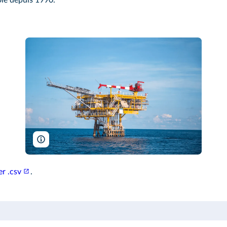
ole depuis 1990.
Xmentoys/Shutterstock
er .csv
.