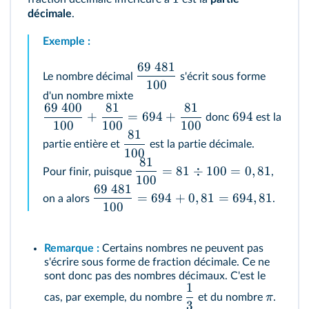
décimale
.
Exemple :
69
481
Le nombre décimal
s'écrit sous forme
100
d'un nombre mixte
69
400
81
81
+
=
694
+
694
donc
est la
100
100
100
81
partie entière et
est la partie décimale.
100
81
=
81
÷
100
=
0
,
81
Pour finir, puisque
,
100
69
481
=
694
+
0
,
81
=
694
,
81
on a alors
.
100
Remarque :
Certains nombres ne peuvent pas
s'écrire sous forme de fraction décimale. Ce ne
sont donc pas des nombres décimaux. C'est le
1
π
cas, par exemple, du nombre
et du nombre
.
3