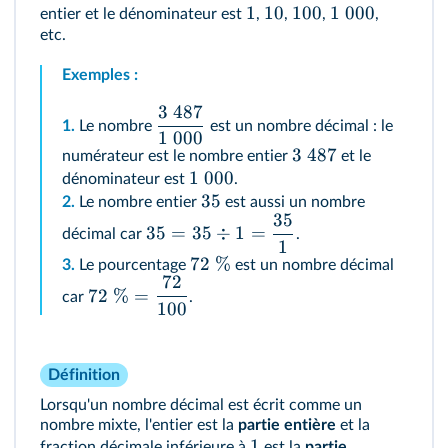
1
10
100
1
000
entier et le dénominateur est
,
,
,
,
etc.
Exemples :
3
487
1.
Le nombre
est un nombre décimal : le
1
000
3
487
numérateur est le nombre entier
et le
1
000
dénominateur est
.
35
2.
Le nombre entier
est aussi un nombre
35
35
=
35
÷
1
=
décimal car
.
1
72
%
3.
Le pourcentage
est un nombre décimal
72
72
%
=
car
.
100
Définition
Lorsqu'un nombre décimal est écrit comme un
nombre mixte, l'entier est la
partie entière
et la
1
fraction décimale inférieure à
est la
partie