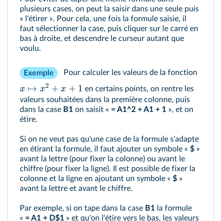
plusieurs cases, on peut la saisir dans une seule puis
« l'étirer ». Pour cela, une fois la formule saisie, il
faut sélectionner la case, puis cliquer sur le carré en
bas à droite, et descendre le curseur autant que
voulu.
Pour calculer les valeurs de la fonction
Exemple
2
↦
+
+
1
x
x
x
en certains points, on rentre les
valeurs souhaitées dans la première colonne, puis
dans la case
B1
on saisit «
= A1^2 + A1 + 1
», et on
étire.
Si on ne veut pas qu'une case de la formule s'adapte
en étirant la formule, il faut ajouter un symbole «
$
»
avant la lettre (pour fixer la colonne) ou avant le
chiffre (pour fixer la ligne). Il est possible de fixer la
colonne et la ligne en ajoutant un symbole «
$
»
avant la lettre et avant le chiffre.
Par exemple, si on tape dans la case
B1
la formule
«
= A1 + D$1
» et qu'on l'étire vers le bas, les valeurs