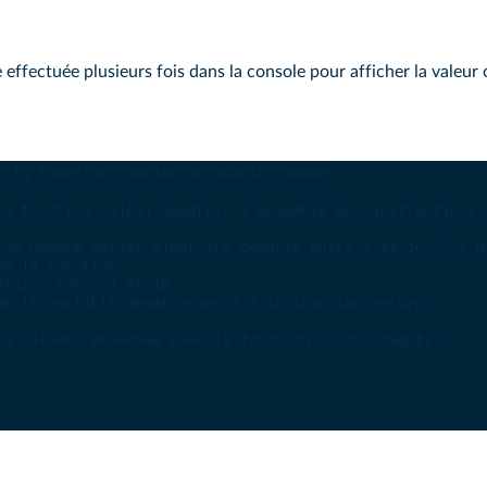
 effectuée plusieurs fois dans la console pour afficher la valeur 
e la fonction randint du module random
la fonction calcul_degat(), l'ensemble des instructions 
 un nombre entier aléatoire compris entre 1 et 10"""
# D
de la fonction
atoire entre 1 et 10
de la variable degat grâce à l'instruction return
la valeur retournée pour la fonction calcul_degat()