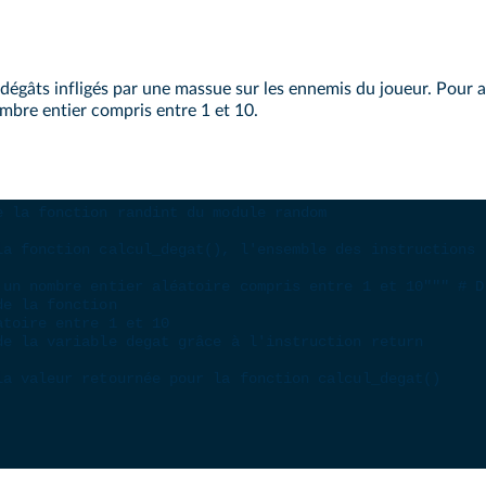
 dégâts infligés par une massue sur les ennemis du joueur. Pour 
mbre entier compris entre 1 et 10.
e la fonction randint du module random
la fonction calcul_degat(), l'ensemble des instructions 
 un nombre entier aléatoire compris entre 1 et 10"""
# D
de la fonction
atoire entre 1 et 10
de la variable degat grâce à l'instruction return
la valeur retournée pour la fonction calcul_degat()