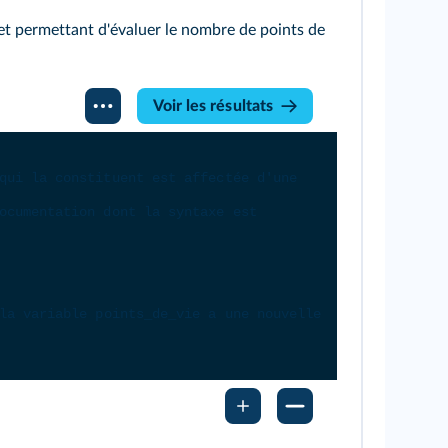
plet permettant d'évaluer le nombre de points de
Voir les résultats
qui la constituent est affectée d'une 
ocumentation dont la syntaxe est 
la variable points_de_vie a une nouvelle 