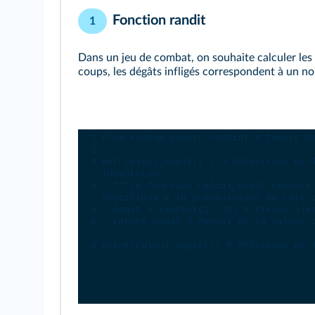
Fonction randit
1
Dans un jeu de combat, on souhaite calculer les
coups, les dégâts infligés correspondent à un no
Console Python
1
from
random
import
randint
# Import d
2
3
def
calcul_degat
() : 
# Définition de 
indentation
4
"""La fonction calcul_degat renvoie
spécifique à la présentation du rôle 
5
degat
=
randint
(
1
, 
10
) 
# Tirage alé
6
return
degat
# Renvoi de la valeur 
7
8
print
(
calcul_degat
()) 
# Affichage de 