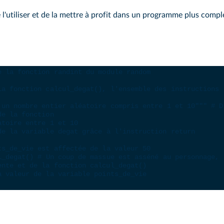
de l'utiliser et de la mettre à profit dans un programme plus com
e la fonction randint du module random
la fonction calcul_degat(), l'ensemble des instructions 
 un nombre entier aléatoire compris entre 1 et 10"""
# D
de la fonction
atoire entre 1 et 10
de la variable degat grâce à l'instruction return
ts_de_vie est affectée de la valeur 50
l_degat
() 
# Un coup de massue est asséné au personnage, 
ente et de la fonction calcul_degat()
a valeur de la variable points_de_vie