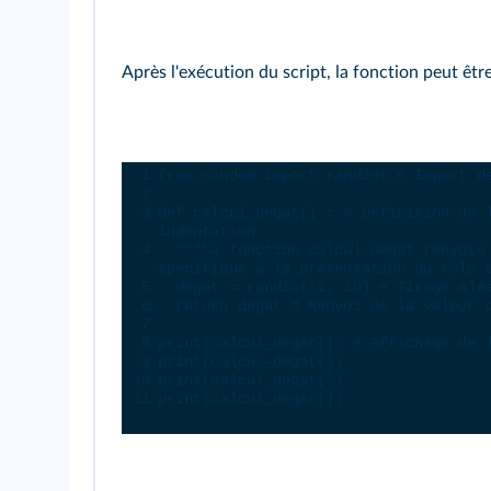
Après l'exécution du script, la fonction peut être
Console Python
1
from
random
import
randint
# Import d
2
3
def
calcul_degat
() : 
# Définition de 
indentation
4
"""La fonction calcul_degat renvoie
spécifique à la présentation du rôle 
5
degat
=
randint
(
1
, 
10
) 
# Tirage alé
6
return
degat
# Renvoi de la valeur 
7
8
print
(
calcul_degat
()) 
# Affichage de 
9
print
(
calcul_degat
())
10
print
(
calcul_degat
())
11
print
(
calcul_degat
())