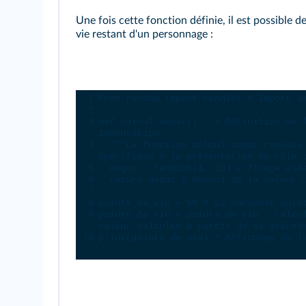
Une fois cette fonction définie, il est possible 
vie restant d'un personnage :
Console Python
1
from
random
import
randint
# Import d
2
3
def
calcul_degat
() : 
# Définition de 
indentation
4
"""La fonction calcul_degat renvoie
spécifique à la présentation du rôle 
5
degat
=
randint
(
1
, 
10
) 
# Tirage alé
6
return
degat
# Renvoi de la valeur 
7
8
points_de_vie
=
50
# La variable poin
9
points_de_vie
=
points_de_vie
-
calcu
valeur calculée à partir de sa précéd
10
print
(
points_de_vie
) 
# Affichage de l