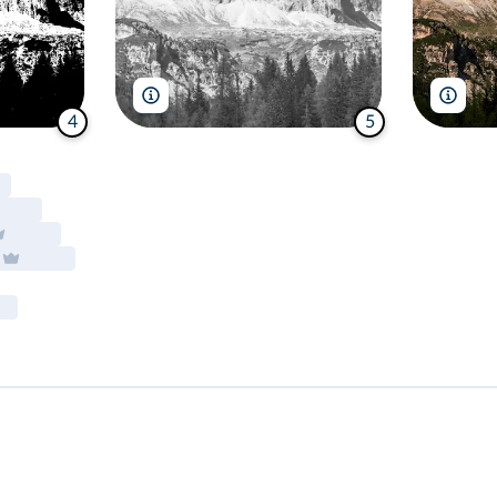
sruilk/Shutterstock
sruil
4
5