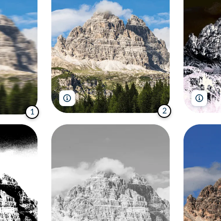
sruilk/Shutterstock
sruil
2
1