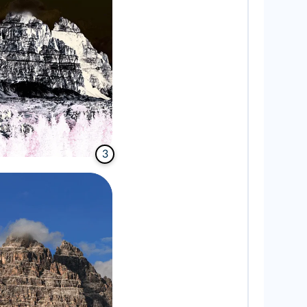
k/Shutterstock
3