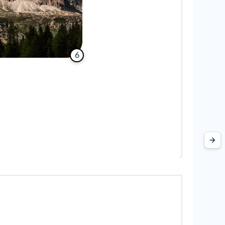
k/Shutterstock
6