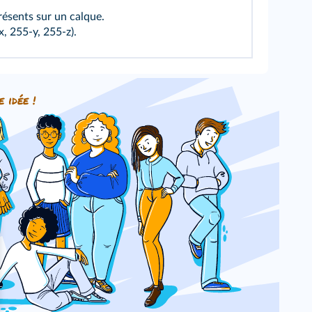
résents sur un calque.
, 255‑y, 255‑z).
e idée !