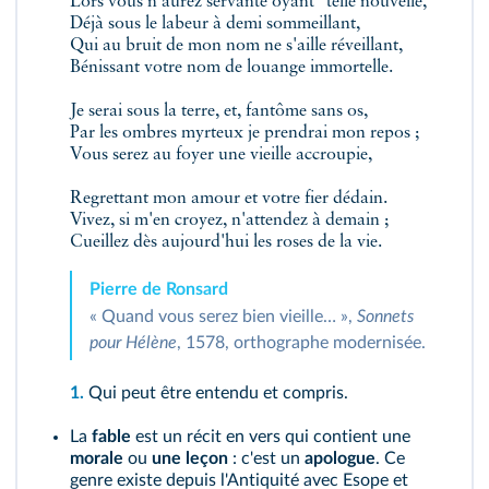
Lors vous n'aurez servante
oyant
telle nouvelle,
Déjà sous le labeur à demi sommeillant,
Qui au bruit de mon nom ne s'aille réveillant,
Bénissant votre nom de louange immortelle.
Je serai sous la terre, et, fantôme sans os,
Par les ombres myrteux je prendrai mon repos ;
Vous serez au foyer une vieille accroupie,
Regrettant mon amour et votre fier dédain.
Vivez, si m'en croyez, n'attendez à demain ;
Cueillez dès aujourd'hui les roses de la vie.
Pierre de Ronsard
« Quand vous serez bien vieille… »,
Sonnets
pour Hélène
, 1578, orthographe modernisée.
1.
Qui peut être entendu et compris.
La
fable
est un récit en vers qui contient une
morale
ou
une leçon
: c'est un
apologue
. Ce
genre existe depuis l'Antiquité avec Esope et