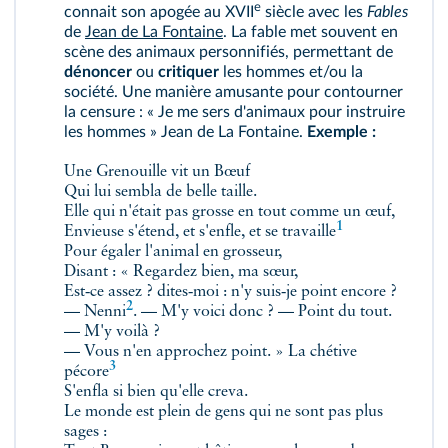
e
connait son apogée au XVII
siècle avec les
Fables
de
Jean de La Fontaine
. La fable met souvent en
scène des animaux personnifiés, permettant de
dénoncer
ou
critiquer
les hommes et/ou la
société. Une manière amusante pour contourner
la censure : « Je me sers d'animaux pour instruire
les hommes » Jean de La Fontaine.
Exemple :
Une Grenouille vit un Bœuf
Qui lui sembla de belle taille.
Elle qui n'était pas grosse en tout comme un œuf,
1
Envieuse s'étend, et s'enfle, et se
travaille
Pour égaler l'animal en grosseur,
Disant : « Regardez bien, ma sœur,
Est‑ce assez ? dites‑moi : n'y suis‑je point encore ?
2
—
Nenni
. — M'y voici donc ? — Point du tout.
— M'y voilà ?
— Vous n'en approchez point. » La chétive
3
pécore
S'enfla si bien qu'elle creva.
Le monde est plein de gens qui ne sont pas plus
sages :