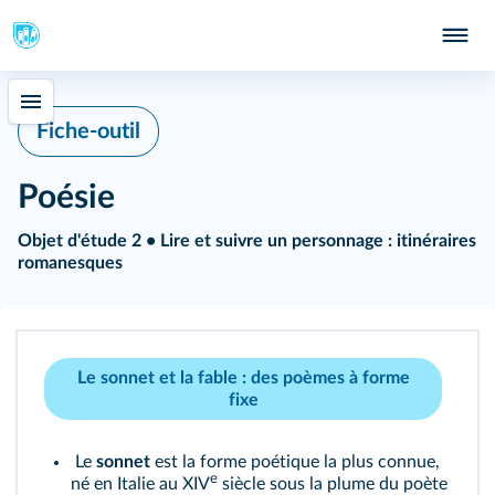
Fiche-outil
Poésie
Objet d'étude 2 • Lire et suivre un personnage : itinéraires
romanesques
Le sonnet et la fable : des poèmes à forme
fixe
Le
sonnet
est la forme poétique la plus connue,
e
né en Italie au XIV
siècle sous la plume du poète