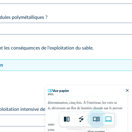
odules polymétalliques ?
t les conséquences de lʼexploitation du sable.
in
Vue papier
ploitation intensive des ressources maritimes pose des questions