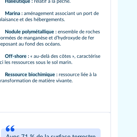
Halieutique
:
relatif à la pêche.
Marina
:
aménagement associant un port de
plaisance et des hébergements.
Nodule polymétallique
:
ensemble de roches
formées de manganèse et dʼhydroxyde de fer
reposant au fond des océans.
Off-shore
:
« au-delà des côtes », caractérise
ici les ressources sous le sol marin.
Ressource biochimique
:
ressource liée à la
transformation de matière vivante.