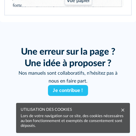
193
195
Une erreur sur la page ?
Une idée à proposer ?
Nos manuels sont collaboratifs, n'hésitez pas à
nous en faire part.
Je contribue !
UTILISATION DES COOKIES
Lors de votre navigation sur ce site, des cookies nécessaires
au bon fonctionnement et exemptés de consentement sont
déposés.