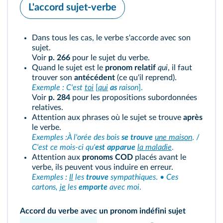
L'accord sujet-verbe
Dans tous les cas, le verbe s'accorde avec son
sujet.
Voir
p. 266
pour le sujet du verbe.
Quand le sujet est le
pronom relatif
qui
, il faut
trouver son
antécédent
(ce qu'il reprend).
Exemple : C'est
toi
[
qui
as
raison
].
Voir
p. 284
pour les propositions subordonnées
relatives.
Attention aux phrases où le sujet se trouve
après
le verbe.
Exemples :À l'orée des bois
se trouve
une maison
. /
C'est ce mois-ci qu'
est apparue
la maladie
.
Attention aux
pronoms COD
placés avant le
verbe, ils peuvent vous induire en erreur.
Exemples :
Il
les
trouve
sympathiques
. •
Ces
cartons,
je
les
emporte
avec moi
.
Accord du verbe avec un pronom indéfini sujet