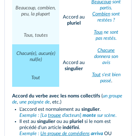
Beaucoup
sont
Beaucoup, combien,
partis.
peu, la plupart
Combien
sont
Accord au
restées ?
pluriel
Tous
ne sont
Tous, toutes
pas restés
.
Chacune
Chacun(e), aucun(e)
donnera son
nul(le)
Accord au
avis
singulier
Tout
s'est bien
Tout
passé
.
Accord du verbe avec les noms collectifs
(
un groupe
de
,
une poignée de
, etc.)
L'accord est normalement au
singulier
.
Exemple : [La
troupe
d'acteurs
]
monte
sur scène
.
Il est au
singulier
ou au
pluriel
si le nom est
précédé d'un article
indéfini
.
Exemple :
Un groupe de comédiens
arriva
OU