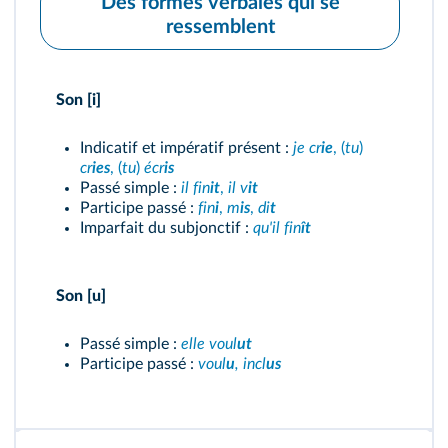
Des formes verbales qui se
ressemblent
Son [i]
Indicatif et impératif présent :
je cr
ie
, (
tu
)
cr
ies
, (
tu
)
écr
is
Passé simple :
il fin
it
,
il v
it
Participe passé :
fin
i
,
m
is
,
di
t
Imparfait du subjonctif :
qu'il fin
ît
Son [u]
Passé simple :
elle voul
ut
Participe passé :
voul
u
, incl
us