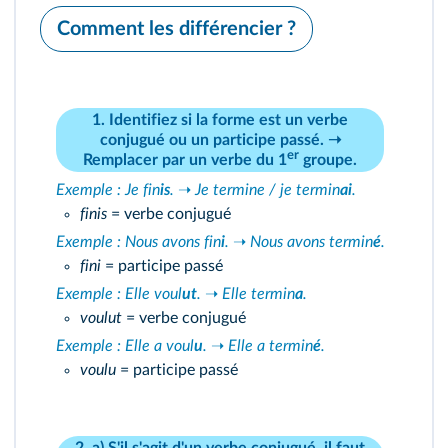
Comment les différencier ?
1. Identifiez si la forme est un
verbe
conjugué
ou un
participe passé
. ➝
er
Remplacer par un
verbe du 1
groupe
.
Exemple : Je fin
is
.
➝
Je termine / je termin
ai
.
finis
= verbe conjugué
Exemple : Nous avons fin
i
.
➝
Nous avons termin
é
.
fini
= participe passé
Exemple : Elle voul
ut
.
➝
Elle termin
a
.
voulut
= verbe conjugué
Exemple : Elle a voul
u
.
➝
Elle a termin
é
.
voulu
= participe passé