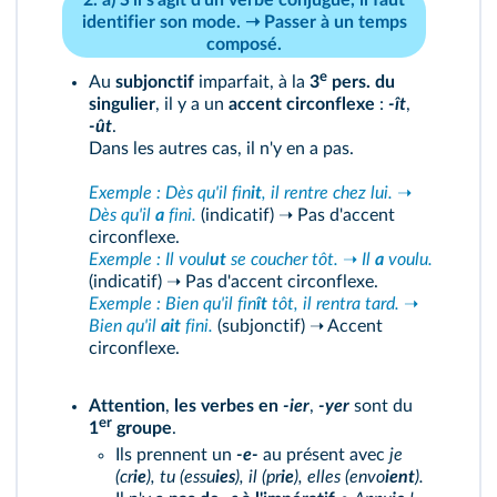
2. a) S'il s'agit d'un
verbe conjugué
, il faut
identifier
son mode
. ➝ Passer à un
temps
composé
.
e
Au
subjonctif
imparfait, à la
3
pers. du
singulier
, il y a un
accent circonflexe
:
-ît
,
-ût
.
Dans les autres cas, il n'y en a pas.
Exemple : Dès qu'il fin
it
, il rentre chez lui.
➝
Dès qu'il
a
fini.
(indicatif) ➝ Pas d'accent
circonflexe.
Exemple : Il voul
ut
se coucher tôt.
➝
Il
a
voulu.
(indicatif) ➝ Pas d'accent circonflexe.
Exemple : Bien qu'il fin
ît
tôt, il rentra tard.
➝
Bien qu'il
ait
fini.
(subjonctif) ➝ Accent
circonflexe.
Attention
,
les verbes en
-ier
,
-yer
sont du
er
1
groupe
.
Ils prennent un
-e-
au présent avec
je
(cr
ie
), tu (essu
ies
), il (pr
ie
), elles (envo
ient
).