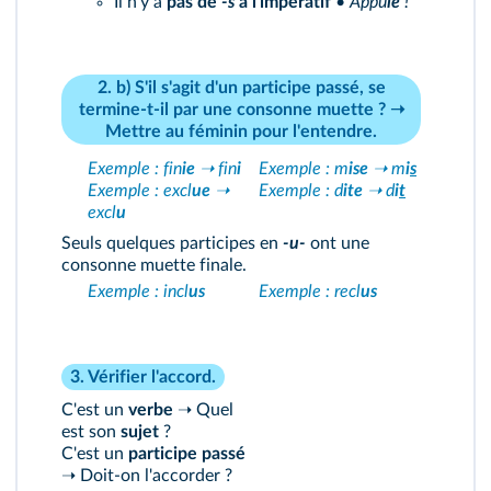
Il n'y a
pas de
-s
à l'impératif
•
Appu
ie
!
2. b) S'il s'agit d'un
participe passé
, se
termine-t-il par une consonne muette ? ➝
Mettre au
féminin
pour l'entendre.
Exemple : fin
ie
➝ fin
i
Exemple : m
ise
➝ m
i
s
Exemple : excl
ue
➝
Exemple : d
ite
➝ d
i
t
excl
u
Seuls quelques participes en
-u-
ont une
consonne muette finale.
Exemple : incl
us
Exemple : recl
us
3. Vérifier l'
accord
.
C'est un
verbe
➝ Quel
est son
sujet
?
C'est un
participe passé
➝ Doit-on l'accorder ?