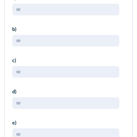
b)
c)
d)
e)