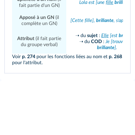
Lola est [une
fille
brillante
].
fait partie d'un GN)
Apposé à un GN
(il
[Cette fille],
brillante
, s'appelle 
complète un GN)
➝ du
sujet
:
Elle
[est
brillant
Attribut
(il fait partie
➝ du
COD
:
Je [trouve
Lola
du groupe verbal)
brillante
].
Voir
p. 274
pour les fonctions liées au nom et
p. 268
pour l'attribut.