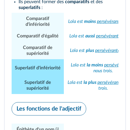
Ils peuvent former des
comparatifs
et des
superlatifs
:
Comparatif
Lola est
moins
persévérante
qu
d'infériorité
Comparatif d'égalité
Lola est
aussi
persévérante
que
Comparatif de
Lola est
plus
persévérante
que
supériorité
Lola est
la moins
persévérante
Superlatif d'infériorité
nous trois.
Superlatif de
Lola est
la plus
persévérante
de
supériorité
trois.
Les fonctions de l'adjectif
Épithète d'un nom
(il