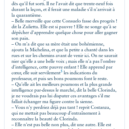
dès qu'il fut sorti. Il ne l'avait dit que trente-neuf fois
durant la leçon, et il ferait une maladie s'il n'arrivait à
la quarantième.
– Belle merveille que cette Consuelo fasse des progrès !
dit la Zulietta. Elle est si pauvre ! Elle ne songe qu'à se
dépêcher d'apprendre quelque chose pour aller gagner
son pain.
– On m'a dit que sa mère était une bohémienne,
ajouta la Michelina, et que la petite a chanté dans les
rues et sur les chemins avant de venir ici. On ne saurait
nier qu'elle a une belle voix ; mais elle n'a pas l'ombre
d'intelligence, cette pauvre enfant ! Elle apprend par
5
cœur, elle suit
servilement
les indications du
professeur, et puis ses bons poumons font le reste.
– Qu'elle ait les meilleurs poumons et la plus grande
intelligence par-dessus le marché, dit la belle Clorinda,
je ne voudrais pas lui disputer ces avantages s'il me
fallait échanger ma figure contre la sienne.
– Vous n'y perdriez déjà pas tant ! reprit Costanza,
qui ne mettait pas beaucoup d'entraînement à
reconnaître la beauté de Clorinda.
– Elle n'est pas belle non plus, dit une autre. Elle est