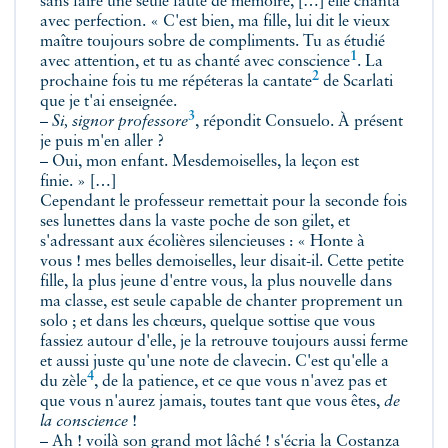
sans faire une seule faute de mémoire, […] elle chanta
avec perfection. « C'est bien, ma fille, lui dit le vieux
maître toujours sobre de compliments. Tu as étudié
1
avec attention, et tu as chanté avec
conscience
. La
2
prochaine fois tu me répéteras la
cantate
de Scarlati
que je t'ai enseignée.
3
–
Si, signor professore
, répondit Consuelo. À présent
je puis m'en aller ?
– Oui, mon enfant. Mesdemoiselles, la leçon est
finie. » […]
Cependant le professeur remettait pour la seconde fois
ses lunettes dans la vaste poche de son gilet, et
s'adressant aux écolières silencieuses : « Honte à
vous ! mes belles demoiselles, leur disait-il. Cette petite
fille, la plus jeune d'entre vous, la plus nouvelle dans
ma classe, est seule capable de chanter proprement un
solo ; et dans les chœurs, quelque sottise que vous
fassiez autour d'elle, je la retrouve toujours aussi ferme
et aussi juste qu'une note de clavecin. C'est qu'elle a
4
du
zèle
, de la patience, et ce que vous n'avez pas et
que vous n'aurez jamais, toutes tant que vous êtes,
de
la conscience
!
– Ah ! voilà son grand mot lâché ! s'écria la Costanza