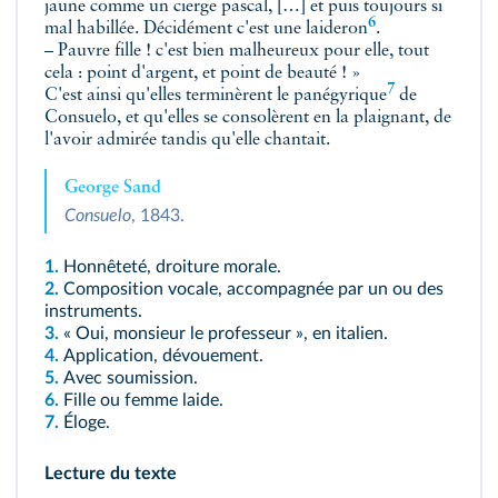
jaune comme un cierge pascal, […] et puis toujours si
6
mal habillée. Décidément c'est une
laideron
.
– Pauvre fille ! c'est bien malheureux pour elle, tout
cela : point d'argent, et point de beauté ! »
7
C'est ainsi qu'elles terminèrent le
panégyrique
de
Consuelo, et qu'elles se consolèrent en la plaignant, de
l'avoir admirée tandis qu'elle chantait.
George Sand
Consuelo
, 1843.
1.
Honnêteté, droiture morale.
2.
Composition vocale, accompagnée par un ou des
instruments.
3.
« Oui, monsieur le professeur », en italien.
4.
Application, dévouement.
5.
Avec soumission.
6.
Fille ou femme laide.
7.
Éloge.
Lecture du texte