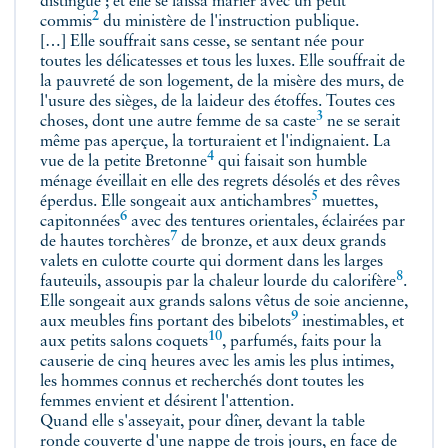
distingué ; et elle se laissa marier avec un petit
2
commis
du ministère de l'instruction publique.
[…] Elle souffrait sans cesse, se sentant née pour
toutes les délicatesses et tous les luxes. Elle souffrait de
la pauvreté de son logement, de la misère des murs, de
l'usure des sièges, de la laideur des étoffes. Toutes ces
3
choses, dont une autre femme de sa
caste
ne se serait
même pas aperçue, la torturaient et l'indignaient. La
4
vue de
la petite Bretonne
qui faisait son humble
ménage éveillait en elle des regrets désolés et des rêves
5
éperdus. Elle songeait aux
antichambres
muettes,
6
capitonnées
avec des tentures orientales, éclairées par
7
de hautes
torchères
de bronze, et aux deux grands
valets en culotte courte qui dorment dans les larges
8
fauteuils, assoupis par la chaleur lourde du
calorifère
.
Elle songeait aux grands salons vêtus de soie ancienne,
9
aux meubles fins portant des
bibelots
inestimables, et
10
aux petits salons
coquets
, parfumés, faits pour la
causerie de cinq heures avec les amis les plus intimes,
les hommes connus et recherchés dont toutes les
femmes envient et désirent l'attention.
Quand elle s'asseyait, pour dîner, devant la table
ronde couverte d'une nappe de trois jours, en face de