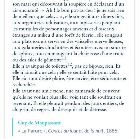
son mari qui découvrait la soupière en déclarant d'un
air enchanté : « Ah ! le bon pot-au-feu ! je ne sais rien
de meilleur que cela… », elle songeait aux dîners fins,
aux argenteries reluisantes, aux tapisseries peuplant
les murailles de personnages anciens et d'oiseaux
étranges au milieu d'une forêt de féerie ; elle songeait
aux plats exquis servis en des vaisselles merveilleuses,
aux galanteries chuchotées et écoutées avec un sourire
de sphinx, tout en mangeant la chair rose d'une truite
11
ou des ailes de
gélinotte
.
12
Elle n'avait pas
de toilettes
, pas de bijoux, rien. Et
elle n'aimait que cela ; elle se sentait faite pour cela.
Elle eût tant désiré plaire, être enviée, être séduisante et
recherchée.
Elle avait une amie riche, une camarade de couvent
qu'elle ne voulait plus aller voir, tant elle souffrait en
revenant. Et elle pleurait pendant des jours entiers, de
chagrin, de regret, de désespoir et de détresse.
Guy de Maupassant
« La Parure »,
Contes du jour et de la nuit
, 1885.