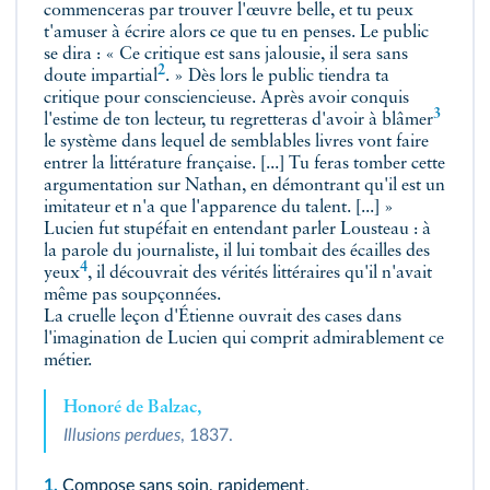
commenceras par trouver l'œuvre belle, et tu peux
t'amuser à écrire alors ce que tu en penses. Le public
se dira : « Ce critique est sans jalousie, il sera sans
2
doute
impartial
. » Dès lors le public tiendra ta
critique pour consciencieuse. Après avoir conquis
3
l'estime de ton lecteur, tu regretteras d'avoir à
blâmer
le système dans lequel de semblables livres vont faire
entrer la littérature française. [...] Tu feras tomber cette
argumentation sur Nathan, en démontrant qu'il est un
imitateur et n'a que l'apparence du talent. [...] »
Lucien fut stupéfait en entendant parler Lousteau : à
la parole du journaliste,
il lui tombait des écailles des
4
yeux
, il découvrait des vérités littéraires qu'il n'avait
même pas soupçonnées.
La cruelle leçon d'Étienne ouvrait des cases dans
l'imagination de Lucien qui comprit admirablement ce
métier.
Honoré de Balzac,
Illusions perdues
, 1837.
1.
Compose sans soin, rapidement.