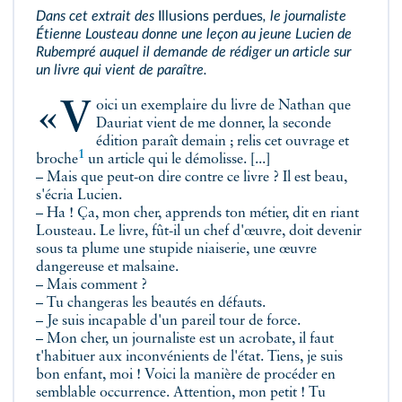
Dans cet extrait des
Illusions perdues
, le journaliste
Étienne Lousteau donne une leçon au jeune Lucien de
Rubempré auquel il demande de rédiger un article sur
un livre qui vient de paraître.
«Voici un exemplaire du livre de Nathan que
Dauriat vient de me donner, la seconde
édition paraît demain ; relis cet ouvrage et
1
broche
un article qui le démolisse. [...]
– Mais que peut-on dire contre ce livre ? Il est beau,
s'écria Lucien.
– Ha ! Ça, mon cher, apprends ton métier, dit en riant
Lousteau. Le livre, fût-il un chef d'œuvre, doit devenir
sous ta plume une stupide niaiserie, une œuvre
dangereuse et malsaine.
– Mais comment ?
– Tu changeras les beautés en défauts.
– Je suis incapable d'un pareil tour de force.
– Mon cher, un journaliste est un acrobate, il faut
t'habituer aux inconvénients de l'état. Tiens, je suis
bon enfant, moi ! Voici la manière de procéder en
semblable occurrence. Attention, mon petit ! Tu