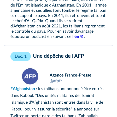
Ceux-ci sont protégés par les talibans, alors à la tête
de l'Émirat islamique d'Afghanistan. En 2001, l'armée
américaine et ses alliés font tomber le régime taliban
et occupent le pays. En 2011, ils retrouvent et tuent
le chef d'Al-Qaïda. Quand ils se retirent
d'Afghanistan en août 2021, les talibans reprennent
le contrôle du pays. Pour en savoir davantage,
écoutez un podcast en suivant ce
lien
.
Une dépêche de l'AFP
Doc. 1
Agence France-Presse
@afpfr
#Afghanistan
: les talibans ont annoncé être entrés
dans Kaboul. "Des unités militaires de l'Emirat
islamique d'Afghanistan sont entrés dans la ville de
Kaboul pour y assurer la sécurité", a annoncé sur
Twitter un porte-parole des talibans, Zabihullah