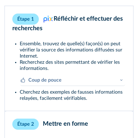
Réfléchir et effectuer des
Étape 1
recherches
Ensemble, trouvez de quelle(s) façon(s) on peut
vérifier la source des informations diffusées sur
Internet.
Recherchez des sites permettant de vérifier les
informations.
Coup de pouce
Cherchez des exemples de fausses informations
Vous pouvez vous aider de la
p. 186
.
relayées, facilement vérifiables.
Mettre en forme
Étape 2