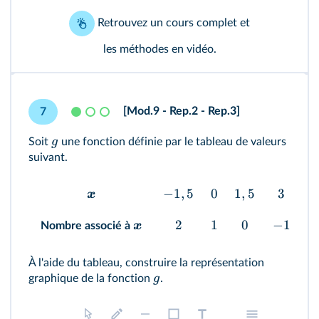
Retrouvez
un cours complet
et
les méthodes en vidéo
.
[Mod.9 - Rep.2 - Rep.3]
7
g
Soit
une fonction définie par le tableau de valeurs
suivant.
−
1
,
5
0
1
,
5
3
x
2
1
0
−
1
x
Nombre associé à
À l'aide du tableau, construire la représentation
g
graphique de la fonction
.