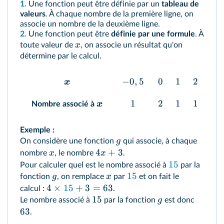
1.
Une fonction peut être définie par un
tableau de
valeurs
. À chaque nombre de la première ligne, on
associe un nombre de la deuxième ligne.
2.
Une fonction peut être
définie par une formule
. À
x
toute valeur de
, on associe un résultat qu'on
détermine par le calcul.
−
0
,
5
0
1
2
x
1
2
1
1
x
Nombre associé à
Exemple :
g
On considère une fonction
qui associe, à chaque
4
+
3
x
x
nombre
, le nombre
.
15
Pour calculer quel est le nombre associé à
par la
15
g
x
fonction
, on remplace
par
et on fait le
4
×
15
+
3
=
63
calcul :
.
15
g
Le nombre associé à
par la fonction
est donc
63
.