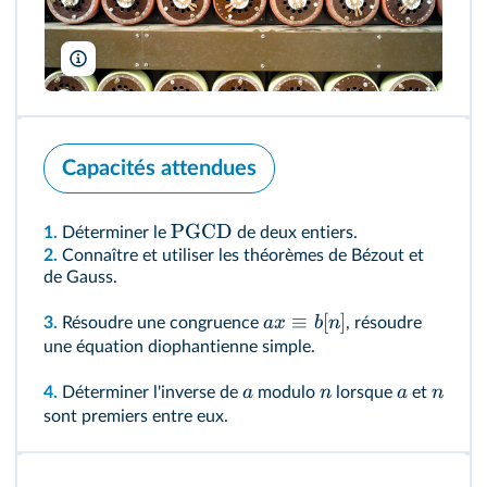
Louis Berk/Alamy
Capacités attendues
PGCD
1.
Déterminer le
de deux entiers.
2.
Connaître et utiliser les théorèmes de Bézout et
de Gauss.
≡
[
]
a
x
b
n
3.
Résoudre une congruence
, résoudre
une équation diophantienne simple.
a
n
a
n
4.
Déterminer l'inverse de
modulo
lorsque
et
sont premiers entre eux.