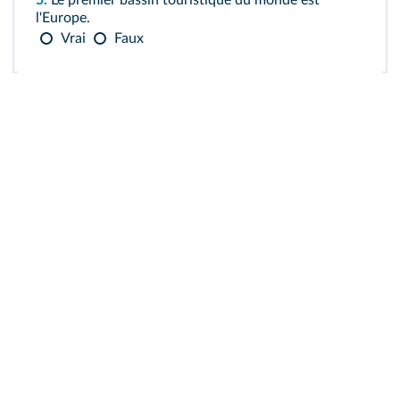
5.
Le premier bassin touristique du monde est
l'Europe.
Vrai
Faux