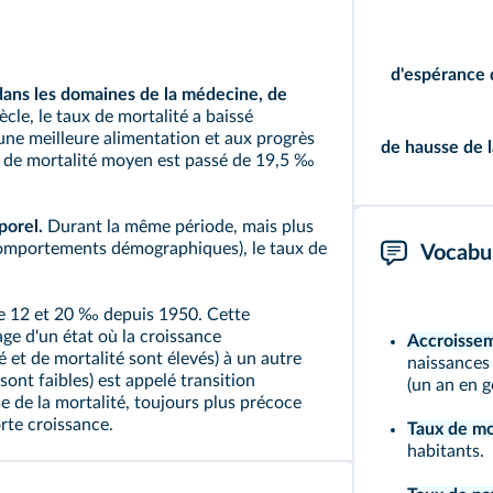
d'espérance 
dans les domaines de la médecine, de
ècle, le
taux de mortalité
a baissé
une meilleure alimentation et aux progrès
de hausse de l
taux de mortalité moyen est passé de 19,5 ‰
porel.
Durant la même période, mais plus
s comportements démographiques), le
taux de
Vocabul
tre 12 et 20 ‰ depuis 1950. Cette
age d'un état où la croissance
Accroisse
é et de mortalité sont élevés) à un autre
naissances
 sont faibles) est appelé
transition
(un an en gé
se de la mortalité, toujours plus précoce
orte croissance.
Taux de mo
habitants.