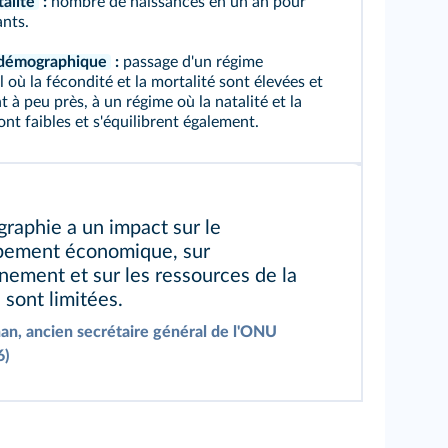
talité
:
nombre de naissances en un an pour
ants.
n démographique
:
passage d'un régime
l où la fécondité et la mortalité sont élevées et
nt à peu près, à un régime où la natalité et la
ont faibles et s'équilibrent également.
raphie a un impact sur le
pement économique, sur
nnement et sur les ressources de la
 sont limitées.
an, ancien secrétaire général de l'ONU
6)