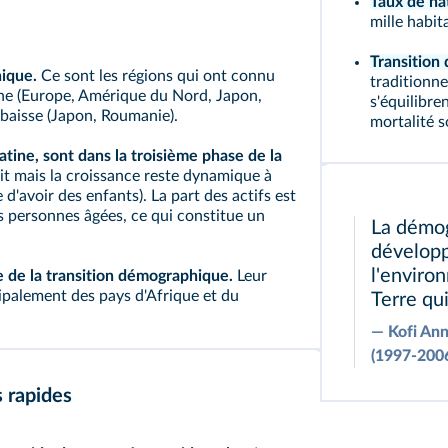
Taux de na
mille habit
Transitio
hique.
Ce sont les régions qui ont connu
traditionne
nne (Europe, Amérique du Nord, Japon,
s'équilibre
e baisse (Japon, Roumanie).
mortalité s
atine, sont dans la troisième phase de la
lit mais la croissance reste dynamique à
'avoir des enfants). La part des actifs est
s personnes âgées, ce qui constitue un
La démog
dévelop
l'enviro
 de la transition démographique.
Leur
palement des pays d'Afrique et du
Terre qui
―
Kofi Ann
(1997-200
 rapides