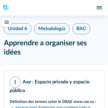
Unidad 6
Metodología
BAC
Apprendre a organiser ses
idées
Axe :
Espacio privado y espacio
1
público
Définition des termes selon le DRAE www.rae.es :
espacio (nm):
Extensión que contiene toda la