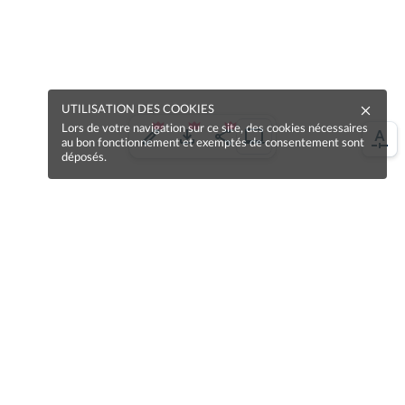
UTILISATION DES COOKIES
Lors de votre navigation sur ce site, des cookies nécessaires
au bon fonctionnement et exemptés de consentement sont
déposés.
Une erreur sur la page ?
Une idée à proposer ?
Nos manuels sont collaboratifs, n'hésitez pas à
nous en faire part.