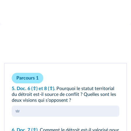
Parcours 1
5.
Doc. 6
(⇧)
et 8
(⇧)
.
Pourquoi le statut territorial
du détroit est-il source de conflit ? Quelles sont les
deux visions qui sʼopposent ?
6.
Doc. 7
(⇧)
.
Comment le détroit est-il valorisé pour