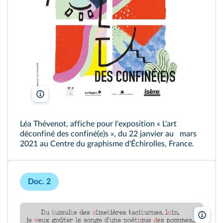
Léa Thévenot / Centre du graphisme d'Échirolles / DR
Léa Thévenot, affiche pour l'exposition « L'art
déconfiné des confiné(e)s », du 22 janvier au mars
2021 au Centre du graphisme d'Échirolles, France.
Doc. 2
Cent