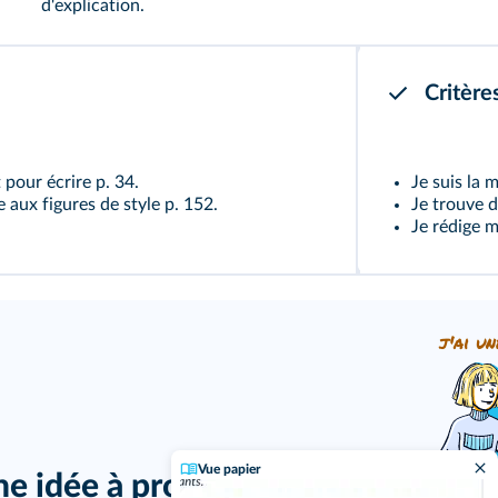
d'explication.
Critère
t pour écrire
p. 34
.
Je suis la 
e aux figures de style
p. 152
.
Je trouve d
Je rédige 
j'ai un
Vue papier
ne idée à proposer ?