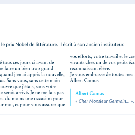
e prix Nobel de littérature. Il écrit à son ancien instituteur.
vos efforts, votre travail et le
ré tous ces jours-ci avant de
ge, n'a pas cessé d'être votre
e faire un bien trop grand
reconnaissant élève.
 quand j'en ai appris la nouvelle,
Je vous embrasse de toutes mes 
s. Sans vous, sans cette main
Albert Camus
auvre que j'étais, sans votre
 serait arrivé. Je ne me fais pas
Albert Camus
 est du moins une occasion pour
«
Cher Monsieur Germain...
»,
our moi, et pour vous assurer que