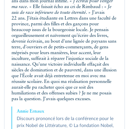
ans dans mon journal intime. «
J'écrirai pour venger
ma race
. » Elle faisait écho au cri de Rimbaud : «
Je
suis de race inférieure de toute éternité
. » J'avais
22 ans. J'étais étudiante en Lettres dans une faculté de
province, parmi des filles et des garçons pour
beaucoup issus de la bourgeoisie locale. Je pensais
orgueilleusement et naïvement qu'écrire des livres,
devenir écrivain, au bout d'une lignée de paysans sans
terre, d'ouvriers et de petits-commerçants, de gens
méprisés pour leurs manières, leur accent, leur
inculture, suffirait à réparer l'injustice sociale de la
naissance. Qu'une victoire individuelle effaçait des
siècles de domination et de pauvreté, dans une illusion
que l'École avait déjà entretenue en moi avec ma
réussite scolaire. En quoi ma réalisation personnelle
aurait-elle pu racheter quoi que ce soit des
humiliations et des offenses subies ? Je ne me posais
pas la question. J'avais quelques excuses.
Annie Ernaux
Discours prononcé lors de la conférence pour le
prix Nobel de Littérature, © La fondation Nobel,