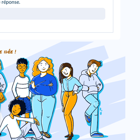
e réponse.
e idée !