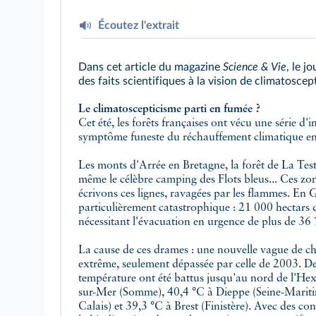
Écoutez l'extrait
Dans cet article du magazine
Science & Vie
, le j
Extrait
des faits scientifiques à la vision de climatoscep
Le climatoscepticisme parti en fumée ?
Cet été, les forêts françaises ont vécu une série d'
symptôme funeste du réchauffement climatique en
Les monts d'Arrée en Bretagne, la forêt de La Tes
même le célèbre camping des Flots bleus... Ces zon
écrivons ces lignes, ravagées par les flammes. En G
particulièrement catastrophique : 21 000 hectars d
nécessitant l'évacuation en urgence de plus de 36
La cause de ces drames : une nouvelle vague de c
extrême, seulement dépassée par celle de 2003. De
température ont été battus jusqu'au nord de l'H
sur-Mer (Somme), 40,4 °C à Dieppe (Seine-Maritim
Calais) et 39,3 °C à Brest (Finistère). Avec des 