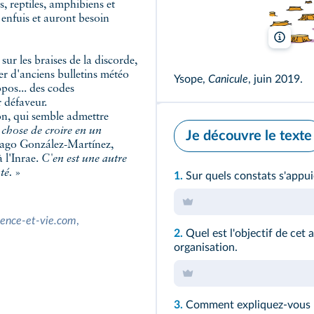
, reptiles, amphibiens et
t enfuis et auront besoin
Jean-
sur les braises de la discorde,
r d'anciens bulletins météo
Ysope,
Canicule
, juin 2019.
pos... des codes
r défaveur.
on, qui semble admettre
 chose de croire en un
Je découvre le texte
iago González-Martínez,
 l'Inrae.
C'en est une autre
té.
»
1.
Sur quels constats s'appui
ience-et-vie.com
,
2.
Quel est l'objectif de cet 
organisation.
3.
Comment expliquez-vous le 