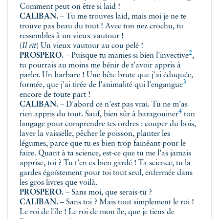
Comment peut-on être si laid !
CALIBAN.
– Tu me trouves laid, mais moi je ne te
trouve pas beau du tout ! Avec ton nez crochu, tu
ressembles à un vieux vautour !
(
Il rit
)
Un vieux vautour au cou pelé !
2
PROSPERO.
– Puisque tu manies si bien
l'invective
,
tu pourrais au moins me bénir de t'avoir appris à
parler. Un barbare ! Une bête brute que j'ai éduquée,
3
formée, que j'ai tirée de l'animalité qui
l'engangue
encore de toute part !
CALIBAN.
– D'abord ce n'est pas vrai. Tu ne m'as
4
rien appris du tout. Sauf, bien sûr à
baragouiner
ton
langage pour comprendre tes ordres : couper du bois,
laver la vaisselle, pêcher le poisson, planter les
légumes, parce que tu es bien trop fainéant pour le
faire. Quant à ta science, est-ce que tu me l'as jamais
apprise, toi ? Tu t'en es bien gardé ! Ta science, tu la
gardes égoïstement pour toi tout seul, enfermée dans
les gros livres que voilà.
PROSPERO.
– Sans moi, que serais-tu ?
CALIBAN.
– Sans toi ? Mais tout simplement le roi !
Le roi de l'île ! Le roi de mon île, que je tiens de