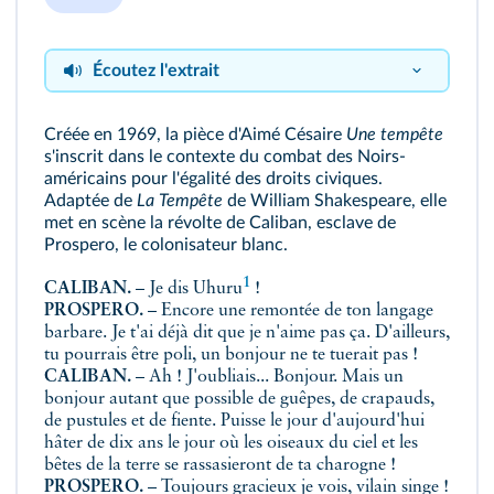
Écoutez l'extrait
Créée en 1969, la pièce d'Aimé Césaire
Une tempête
Extrait
s'inscrit dans le contexte du combat des Noirs-
américains pour l'égalité des droits civiques.
Adaptée de
La Tempête
de William Shakespeare, elle
met en scène la révolte de Caliban, esclave de
Prospero, le colonisateur blanc.
1
CALIBAN.
– Je dis
Uhuru
!
PROSPERO.
– Encore une remontée de ton langage
barbare. Je t'ai déjà dit que je n'aime pas ça. D'ailleurs,
tu pourrais être poli, un bonjour ne te tuerait pas !
CALIBAN.
– Ah ! J'oubliais... Bonjour. Mais un
bonjour autant que possible de guêpes, de crapauds,
de pustules et de fiente. Puisse le jour d'aujourd'hui
hâter de dix ans le jour où les oiseaux du ciel et les
bêtes de la terre se rassasieront de ta charogne !
PROSPERO
.
– Toujours gracieux je vois, vilain singe !