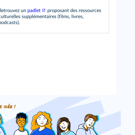
Retrouvez un
padlet
proposant des ressources
culturelles supplémentaires (films, livres,
podcasts).
e idée !