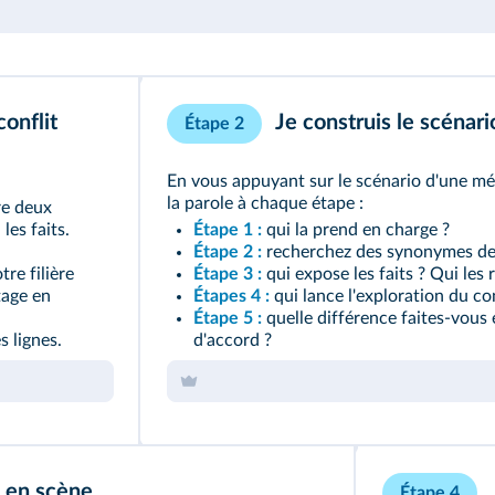
conflit
Je construis le scénari
Étape 2
En vous appuyant sur le scénario d'une méd
la parole à chaque étape :
re deux
les faits.
Étape 1 :
qui la prend en charge ?
Étape 2 :
recherchez des synonymes des
re filière
Étape 3 :
qui expose les faits ? Qui les 
tage en
Étapes 4 :
qui lance l'exploration du con
Étape 5 :
quelle différence faites-vous 
s lignes.
d'accord ?
e en scène
Étape 4