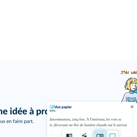
j'ai un
Vue papier
ne idée à proposer ?
us en faire part.