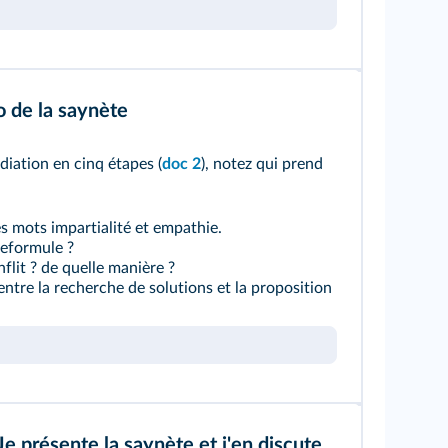
o de la saynète
iation en cinq étapes (
doc 2
), notez qui prend
 mots impartialité et empathie.
reformule ?
flit ? de quelle manière ?
entre la recherche de solutions et la proposition
Je présente la saynète et j'en discute