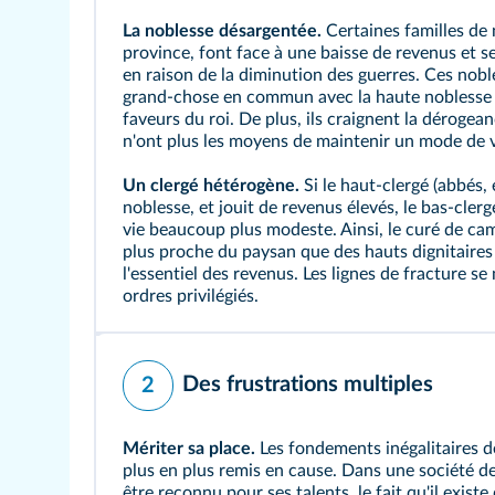
La noblesse désargentée.
Certaines familles de 
province, font face à une baisse de revenus et s
en raison de la diminution des guerres. Ces nobl
grand‑chose en commun avec la haute noblesse d
faveurs du roi. De plus, ils craignent la
dérogean
n'ont plus les moyens de maintenir un mode de v
Un clergé hétérogène.
Si le haut‑clergé (abbés,
noblesse, et jouit de revenus élevés, le bas‑cler
vie beaucoup plus modeste. Ainsi, le
curé
de cam
plus proche du paysan que des hauts dignitaires 
l'essentiel des revenus. Les lignes de fracture se
ordres privilégiés.
Des frustrations multiples
2
Mériter sa place.
Les fondements inégalitaires de
plus en plus remis en cause. Dans une société 
être reconnu pour ses talents, le fait qu'il existe 