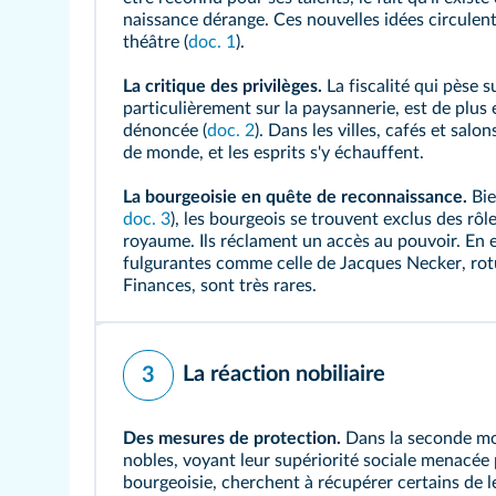
naissance dérange. Ces nouvelles idées circule
théâtre (
doc. 1
).
La critique des privilèges.
La fiscalité qui pèse su
particulièrement sur la paysannerie, est de plu
dénoncée (
doc. 2
). Dans les villes, cafés et salo
de monde, et les esprits s'y échauffent.
La bourgeoisie en quête de reconnaissance.
Bie
doc. 3
), les bourgeois se trouvent exclus des 
royaume. Ils réclament un accès au pouvoir. En e
fulgurantes comme celle de
Jacques Necker
,
rot
Finances, sont très rares.
La réaction nobiliaire
3
Des mesures de protection.
Dans la seconde moi
nobles, voyant leur supériorité sociale menacée 
bourgeoisie, cherchent à récupérer certains de l