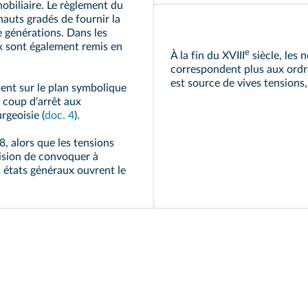
nobiliaire. Le règlement du
auts gradés de fournir la
e générations. Dans les
x sont également remis en
e
À la fin du XVIII
siècle, les 
correspondent plus aux ordres
est source de vives tensions,
ent sur le plan symbolique
 coup d'arrêt aux
rgeoisie (
doc. 4
).
, alors que les tensions
cision de convoquer à
s états généraux ouvrent le