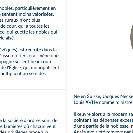
nobles, particulièrement en
e sentent moins valorisées,
es ruraux n'ont plus
e cour, qui a toutes les
ce
, qui guette les nobles qui
ie aisé.
 évêques) est recruté dans la
gé issu du tiers état mène une
pagne se sent beaucoup
de l'Église, qui monopolisent
 multiplient au sein des
Né en Suisse, Jacques Necke
Louis XVI le nomme ministre
Il œuvre alors à la modernis
pointant les dépenses excessiv
 la société d'ordres sont de
d'une partie de la noblesse, 
des Lumières où chacun veut
Après avoir été renvoyé par 
des privilèges grâce à la