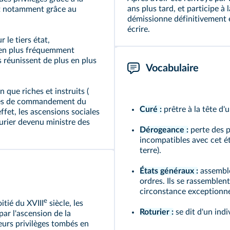
ans plus tard, et participe à
nt notamment grâce au
démissionne définitivement 
écrire.
r le tiers état,
s en plus fréquemment
ns réunissent de plus en plus
Vocabulaire
n que riches et instruits (
rôles de commandement du
Curé :
prêtre à la tête d'
ffet, les ascensions sociales
urier
devenu ministre des
Dérogeance :
perte des p
incompatibles avec cet ét
terre).
États généraux :
assemblé
ordres. Ils se rassemblen
circonstance exceptionnel
e
tié du XVIII
siècle, les
Roturier :
se dit d'un indi
par l'ascension de la
eurs privilèges tombés en