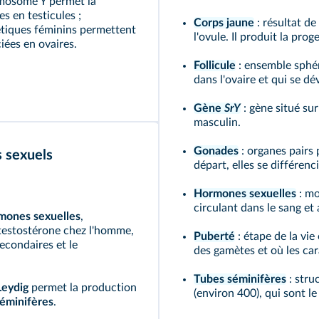
omosome Y permet la
s en testicules ;
Corps jaune
: résultat de
étiques féminins permettent
l'ovule. Il produit la pr
iées en ovaires.
Follicule
: ensemble sphér
dans l'ovaire et qui se d
Gène
SrY
: gène situé su
masculin.
Gonades
: organes pairs 
s sexuels
départ, elles se différenc
Hormones sexuelles
: mo
circulant dans le sang et 
mones sexuelles
,
testostérone chez l'homme,
Puberté
: étape de la vi
secondaires et le
des gamètes et où les ca
Tubes séminifères
: stru
Leydig
permet la production
(environ 400), qui sont l
séminifères
.