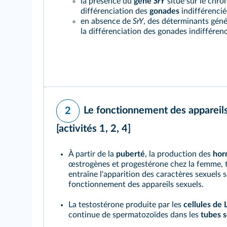
la présence du
gène
SrY
situé sur le chr
différenciation des
gonades
indifférenciée
en absence de
SrY
, des déterminants gén
la différenciation des gonades indifférenc
Le fonctionnement des appareil
2
[activités 1
, 2
, 4]
À partir de la
puberté
, la production des
hor
œstrogènes et progestérone chez la femme, 
entraîne l'apparition des caractères sexuels 
fonctionnement des appareils sexuels.
La testostérone produite par les
cellules de 
continue de spermatozoïdes dans les
tubes 