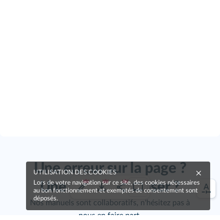
Une erreur sur la page ?
UTILISATION DES COOKIES
Une idée à proposer ?
Lors de votre navigation sur ce site, des cookies nécessaires
au bon fonctionnement et exemptés de consentement sont
déposés.
Nos manuels sont collaboratifs, n'hésitez pas à
nous en faire part.